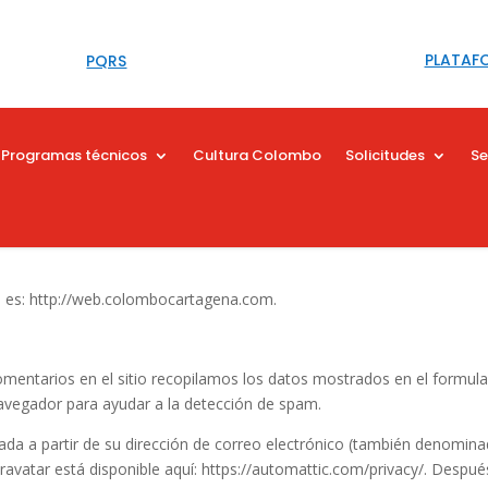
PLATAF
PQRS
Programas técnicos
Cultura Colombo
Solicitudes
Se
b es: http://web.colombocartagena.com.
omentarios en el sitio recopilamos los datos mostrados en el formular
 navegador para ayudar a la detección de spam.
 a partir de su dirección de correo electrónico (también denominada 
io Gravatar está disponible aquí: https://automattic.com/privacy/. Des