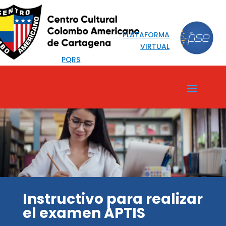
PLATAFORMA
VIRTUAL
PQRS
Instructivo para realizar
el examen APTIS