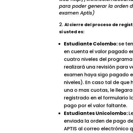
para poder generar la orden 
examen Aptis)
2.
Al cierre del proceso de regis
si usted es:
Estudiante Colombo:
se te
en cuenta el valor pagado en
cuatro niveles del programa
realizará una revisión para ve
examen haya sigo pagado e
niveles). En caso tal de que 
una o mas cuotas, le llegara
registrado en el formulario l
pago por el valor faltante.
Estudiantes Unicolombo:
L
enviada la orden de pago d
APTIS al correo electrónico q