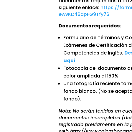
documentos requeridos a trav
siguiente enlace:
https://form
ewvKD46apFG9Tfy76
Documentos requeridos:
Formulario de Términos y C
Exámenes de Certificación 
Competencias de Inglés.
De
aquí
Fotocopia del documento de
color ampliada al 150%
Una fotografía reciente tam
fondo blanco. (No se acepta
fondo).
Nota: No serán tenidos en cue
documentos incompletos (deb
registrado previamente en la
web http://www.colombocart