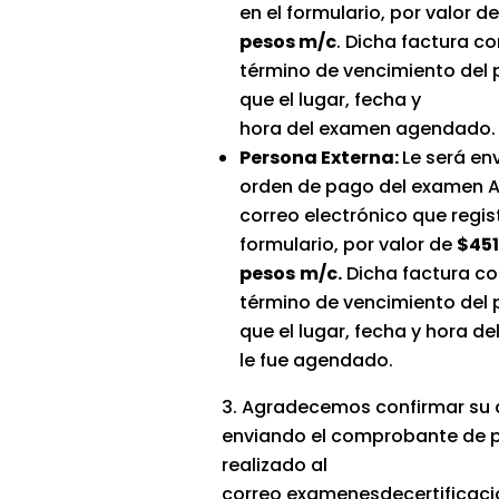
en el formulario, por valor d
pesos m/c
. Dicha factura co
término de vencimiento del p
que el lugar, fecha y
hora del examen agendado.
Persona Externa:
Le será en
orden de pago del examen A
correo electrónico que regist
formulario, por valor de
$451
pesos
m/c.
Dicha factura co
término de vencimiento del p
que el lugar, fecha y hora d
le fue agendado.
Agradecemos confirmar su 
enviando el comprobante de 
realizado al
correo examenesdecertifica