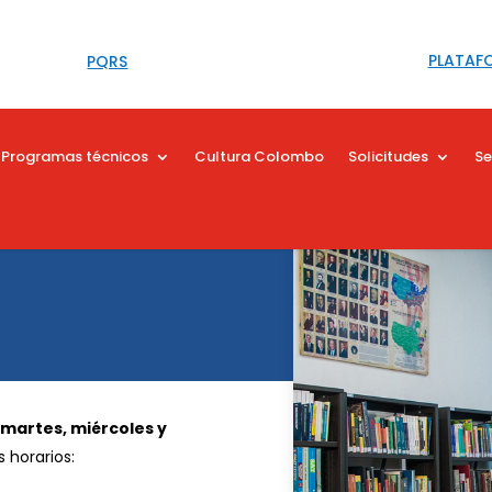
PLATAF
PQRS
Programas técnicos
Cultura Colombo
Solicitudes
Se
s
martes, miércoles y
s horarios: