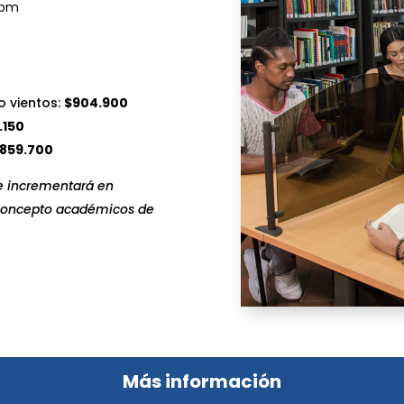
 pm
o vientos:
$904.900
.150
859.700
se incrementará en
r concepto académicos de
Más información