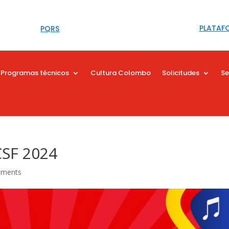
PLATAF
PQRS
Programas técnicos
Cultura Colombo
Solicitudes
Se
CSF 2024
mments