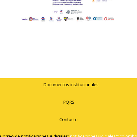
Documentos institucionales
PQRS
Contacto
Correo de notificaciones judiciales:
notificacionesjudiciales@
colombo