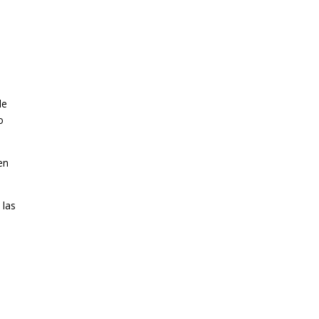
de
o
en
 las