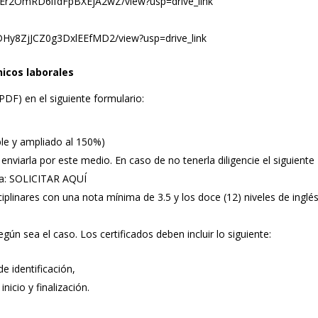
OOEr2OmRD6lfdFpBXEjA2wZ/view?usp=drive_link
CDHy8ZjJCZ0g3DxlEEfMD2/view?usp=drive_link
icos laborales
PDF) en el siguiente formulario:
le y ampliado al 150%)
enviarla por este medio. En caso de no tenerla diligencie el siguiente
sa:
SOLICITAR AQUÍ
iplinares con una nota mínima de 3.5 y los doce (12) niveles de inglé
egún sea el caso. Los certificados deben incluir lo siguiente:
 identificación,
icio y finalización.