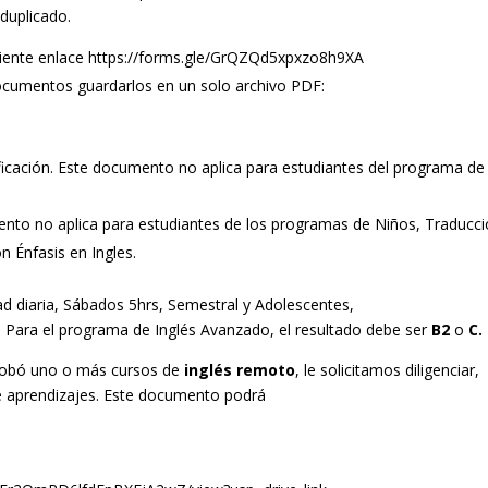
 duplicado.
uiente enlace
https://forms.gle/GrQZQd5xpxzo8h9XA
ocumentos guardarlos en un solo archivo PDF:
ficación. Este documento no aplica para estudiantes del programa de
nto no aplica para estudiantes de los programas de Niños, Traducc
n Énfasis en Ingles.
d diaria, Sábados 5hrs, Semestral y Adolescentes,
.
Para el programa de Inglés Avanzado, el resultado debe ser
B2
o
C.
probó uno o más cursos de
inglés remoto
, le solicitamos diligenciar,
de aprendizajes. Este documento podrá