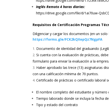
https://drive.google.com/file/d/17Lcelx18M
Inglés Remoto 4 horas d
iarias:
https://drive.google.com/file/d/1ai70uw-Qsb
Requisitos de Certificación Programas Técn
Diligenciar y cargar los documentos (en un solo 
https://forms.gle/FCK2kQXepQz7NgpFA
Documento de identidad del graduando (Legib
Si cuenta con la evaluación de prácticas, debe 
formulario para enviar la evaluación a la empre
Haber aprobado las trece (13) asignaturas disc
con una calificación mínima de 70 puntos.
Certificado de prácticas o certificado laboral s
El nombre completo del estudiante y número de
Tiempo laborado donde se incluya la fecha de in
Tipo y estado del contrato