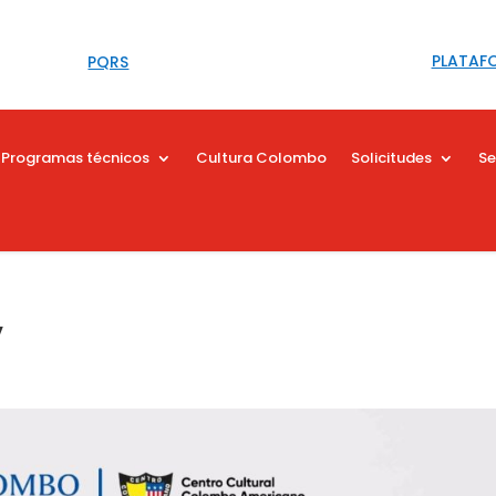
PLATAF
PQRS
Programas técnicos
Cultura Colombo
Solicitudes
Se
y