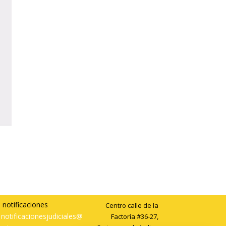
 notificaciones
Centro calle de la
notificacionesjudiciales@
Factoría #36-27,