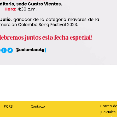
Correo de
PQRS
Contacto
judiciales: