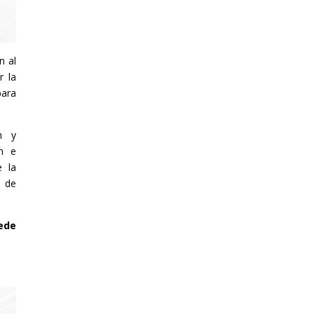
n al
r la
para
ón y
ón e
e la
o de
ede