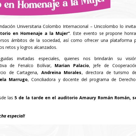
dación Universitaria Colombo Internacional – Unicolombo lo invita
torio en Homenaje a la Mujer”
. Este evento se propone honra
versos ámbitos de la sociedad, así como ofrecer una plataforma 
los retos y logros alcanzados.
guidas invitadas especiales, quienes nos brindarán su visi
tiva de Fenalco Bolívar,
Marian Palacio
, Jefe de Cooperaci
rcio de Cartagena,
Andreina Morales
, directora de turismo d
tela Marrugo
, Conciliadora y docente del programa de Derech
sde las
5 de la tarde en el auditorio Amaury Román Román, s
echa especial!