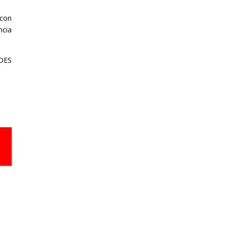
 con
ncia
IDES