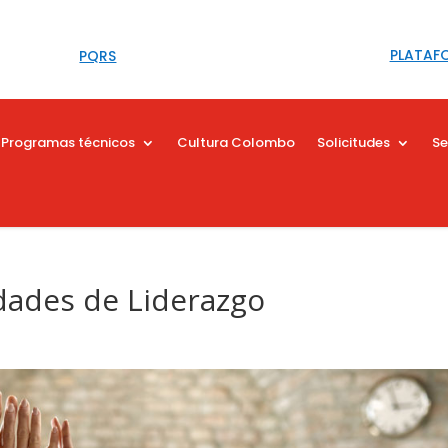
PLATAF
PQRS
Programas técnicos
Cultura Colombo
Solicitudes
Se
dades de Liderazgo