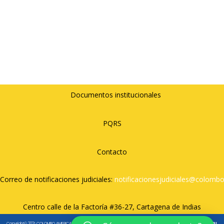
Documentos institucionales
PQRS
Contacto
Correo de notificaciones judiciales:
notificacionesjudiciales@
colombo
Centro calle de la Factoría #36-27, Cartagena de Indias
Copyright© 2021 COLOMBO AMERICANO CARTAGENA. All rights reserved. – Diseñado por
Táctico Agencia
y
JDRL