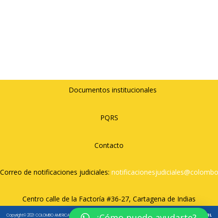
Documentos institucionales
PQRS
Contacto
Correo de notificaciones judiciales:
notificacionesjudiciales@
colombo
Centro calle de la Factoría #36-27, Cartagena de Indias
¿Cómo puedo ayudarte?
Copyright© 2021 COLOMBO AMERICANO CARTAGENA. All rights reserved. – Diseñado por
Táctico Agencia
y
JDRL