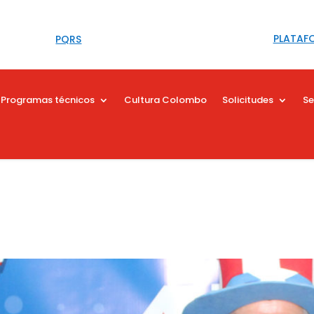
PLATAF
PQRS
Programas técnicos
Cultura Colombo
Solicitudes
Se