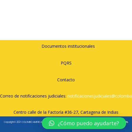
Documentos institucionales
PQRS
Contacto
Correo de notificaciones judiciales:
notificacionesjudiciales@
colombo
Centro calle de la Factoría #36-27, Cartagena de Indias
¿Cómo puedo ayudarte?
Copyright© 2021 COLOMBO AMERICANO CARTAGENA. All rights reserved. – Diseñado por
Táctico Agencia
y
JDRL